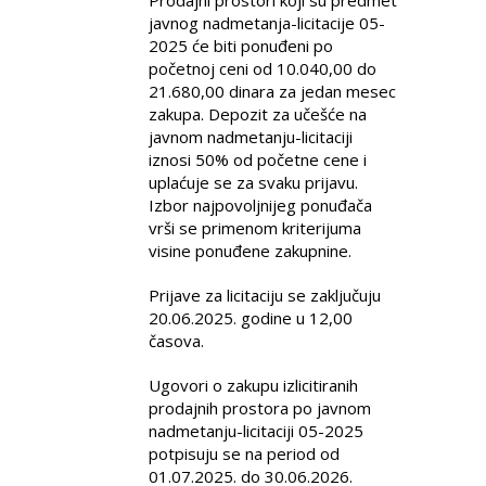
javnog nadmetanja-licitacije 05-
2025 će biti ponuđeni po
početnoj ceni od 10.040,00 do
21.680,00 dinara za jedan mesec
zakupa. Depozit za učešće na
javnom nadmetanju-licitaciji
iznosi 50% od početne cene i
uplaćuje se za svaku prijavu.
Izbor najpovoljnijeg ponuđača
vrši se primenom kriterijuma
visine ponuđene zakupnine.
Prijave za licitaciju se zaključuju
20.06.2025. godine u 12,00
časova.
Ugovori o zakupu izlicitiranih
prodajnih prostora po javnom
nadmetanju-licitaciji 05-2025
potpisuju se na period od
01.07.2025. do 30.06.2026.