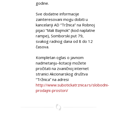
godine.
Sve dodatne informacije
zainteresovani mogu dobiti u
kancelariji AD “Tržnica” na Robnoj
pijaci “Mali Bajmok” (kod naplatne
rampe), Somborski put 79,
svakog radnog dana od 8 do 12
časova.
Kompletan oglas o javnom
nadmetanju–licitaciji možete
pročitati na zvaničnoj internet
stranici Akcionarskog društva
“Tržnica” na adresi
http://www.subotickatrznica.rs/slobodni-
prodajni-prostori/