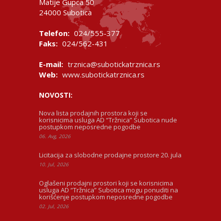
Matije Gupca 50
24000 Subotica
Telefon:
024/555-377
Faks:
024/562-431
E-mail:
trznica@subotickatrznica.rs
Web:
www.subotickatrznica.rs
NOVOSTI:
Nova lista prodajnih prostora koji se
korisnicima usluga AD “Tržnica” Subotica nude
postupkom neposredne pogodbe
06. Avg, 2026
Licitacija za slobodne prodajne prostore 20. jula
10. Jul, 2026
Oglašeni prodajni prostori koji se korisnicima
usluga AD “Tržnica” Subotica mogu ponuditi na
korišćenje postupkom neposredne pogodbe
02. Jul, 2026