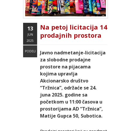
Na petoj licitacija 14
13
prodajnih prostora
JUN
2025
PODELI
Javno nadmetanje-licitacija
za slobodne prodajne
prostore na pijacama
kojima upravlja
Akcionarsko društvo
“Tržnica”, održaće se 24.
juna 2025. godine sa
početkom u 11:00 časova u
prostorijama AD “Tržnica”,
Matije Gupca 50, Subotica.
Prodajni prostori koji su predmet