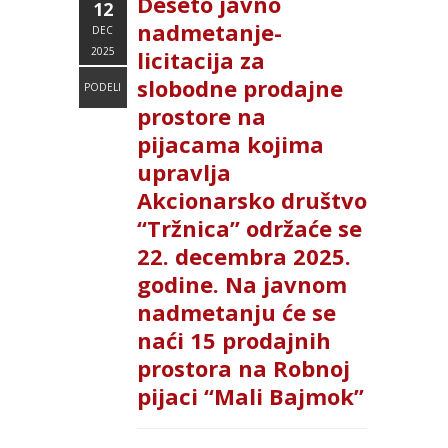
Deseto javno
12
nadmetanje-
DEC
2025
licitacija za
slobodne prodajne
PODELI
prostore na
pijacama kojima
upravlja
Akcionarsko društvo
“Tržnica” održaće se
22. decembra 2025.
godine. Na javnom
nadmetanju će se
naći 15 prodajnih
prostora na Robnoj
pijaci “Mali Bajmok”