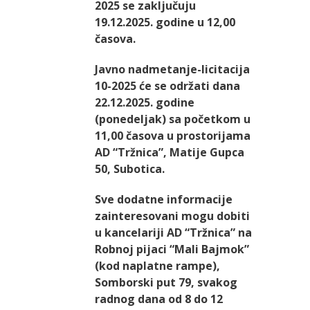
2025 se zaključuju
19.12.2025. godine u 12,00
časova.
Javno nadmetanje-licitacija
10-2025 će se održati dana
22.12.2025. godine
(ponedeljak) sa početkom u
11,00 časova u prostorijama
AD “Tržnica”, Matije Gupca
50, Subotica.
Sve dodatne informacije
zainteresovani mogu dobiti
u kancelariji AD “Tržnica” na
Robnoj pijaci “Mali Bajmok”
(kod naplatne rampe),
Somborski put 79, svakog
radnog dana od 8 do 12