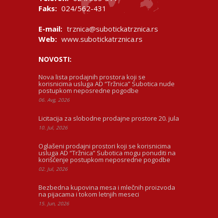
Faks:
024/562-431
E-mail:
trznica@subotickatrznica.rs
Web:
www.subotickatrznica.rs
NOVOSTI:
Nova lista prodajnih prostora koji se
korisnicima usluga AD “Tržnica” Subotica nude
postupkom neposredne pogodbe
06. Avg, 2026
Licitacija za slobodne prodajne prostore 20. jula
10. Jul, 2026
Oglašeni prodajni prostori koji se korisnicima
usluga AD “Tržnica” Subotica mogu ponuditi na
korišćenje postupkom neposredne pogodbe
02. Jul, 2026
Bezbedna kupovina mesa i mlečnih proizvoda
na pijacama i tokom letnjih meseci
15. Jun, 2026