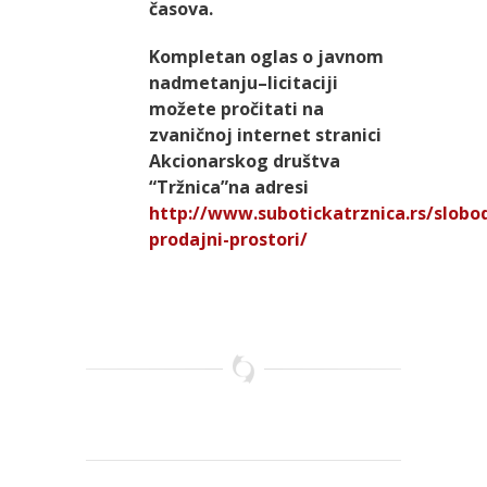
časova.
Kompletan oglas o javnom
nadmetanju–licitaciji
možete pročitati na
zvaničnoj internet stranici
Akcionarskog društva
“Tržnica”na adresi
http://www.subotickatrznica.rs/slobod
prodajni-prostori/