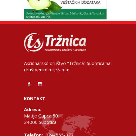
Akcionarsko društvo "Tržnica" Subotica na
društvenim mrežama:
KONTAKT:
Adresa:
Matije Gupca 50
24000 Subotica
Telefon:
024/555-377