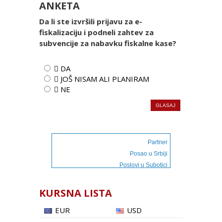
ANKETA
Da li ste izvršili prijavu za e-
fiskalizaciju i podneli zahtev za
subvencije za nabavku fiskalne kase?
 DA
 JOŠ NISAM ALI PLANIRAM
 NE
Partner
Posao u Srbiji
Poslovi u Subotici
KURSNA LISTA
EUR
USD