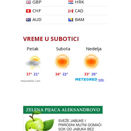
GBP
HRK
CHF
CAD
AUD
BAM
VREME U SUBOTICI
Petak
Subota
Nedelja