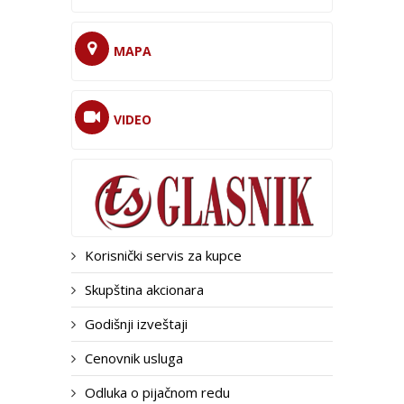
MAPA
VIDEO
Korisnički servis za kupce
Skupština akcionara
Godišnji izveštaji
Cenovnik usluga
Odluka o pijačnom redu