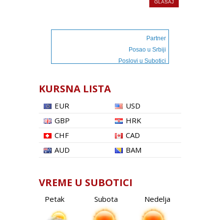
Partner
Posao u Srbiji
Poslovi u Subotici
KURSNA LISTA
EUR
USD
GBP
HRK
CHF
CAD
AUD
BAM
VREME U SUBOTICI
Petak
Subota
Nedelja