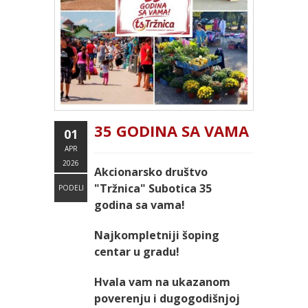
35 GODINA SA VAMA
01
APR
2026
Akcionarsko društvo
"Tržnica" Subotica 35
PODELI
godina sa vama!
Najkompletniji šoping
centar u gradu!
Hvala vam na ukazanom
poverenju i dugogodišnjoj