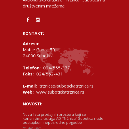
društvenim mrežama:
KONTAKT:
Adresa:
Matije Gupca 50
24000 Subotica
Telefon:
024/555-377
Faks:
024/562-431
E-mail:
trznica@subotickatrznica.rs
Web:
www.subotickatrznica.rs
NOVOSTI:
Nova lista prodajnih prostora koji se
korisnicima usluga AD “Tržnica” Subotica nude
postupkom neposredne pogodbe
06. Avg, 2026