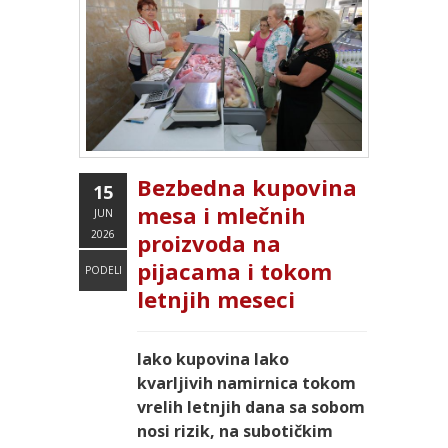
Bezbedna kupovina
15
mesa i mlečnih
JUN
2026
proizvoda na
pijacama i tokom
PODELI
letnjih meseci
Iako kupovina lako
kvarljivih namirnica tokom
vrelih letnjih dana sa sobom
nosi rizik, na subotičkim