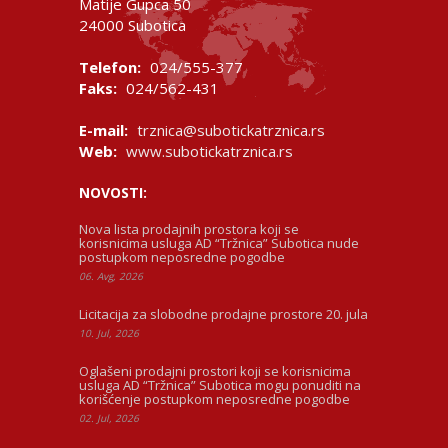
Matije Gupca 50
24000 Subotica
Telefon:
024/555-377
Faks:
024/562-431
E-mail:
trznica@subotickatrznica.rs
Web:
www.subotickatrznica.rs
NOVOSTI:
Nova lista prodajnih prostora koji se
korisnicima usluga AD “Tržnica” Subotica nude
postupkom neposredne pogodbe
06. Avg, 2026
Licitacija za slobodne prodajne prostore 20. jula
10. Jul, 2026
Oglašeni prodajni prostori koji se korisnicima
usluga AD “Tržnica” Subotica mogu ponuditi na
korišćenje postupkom neposredne pogodbe
02. Jul, 2026