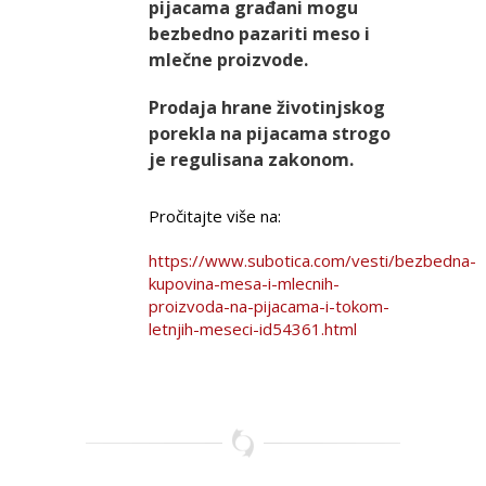
pijacama građani mogu
bezbedno pazariti meso i
mlečne proizvode.
Prodaja hrane životinjskog
porekla na pijacama strogo
je regulisana zakonom.
Pročitajte više na:
https://www.subotica.com/vesti/bezbedna-
kupovina-mesa-i-mlecnih-
proizvoda-na-pijacama-i-tokom-
letnjih-meseci-id54361.html