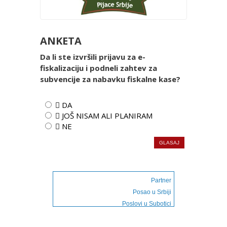
ANKETA
Da li ste izvršili prijavu za e-
fiskalizaciju i podneli zahtev za
subvencije za nabavku fiskalne kase?
 DA
 JOŠ NISAM ALI PLANIRAM
 NE
Partner
Posao u Srbiji
Poslovi u Subotici