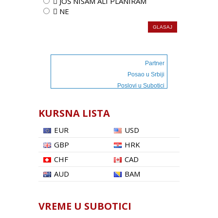
 JOŠ NISAM ALI PLANIRAM
 NE
Partner
Posao u Srbiji
Poslovi u Subotici
KURSNA LISTA
EUR
USD
GBP
HRK
CHF
CAD
AUD
BAM
VREME U SUBOTICI