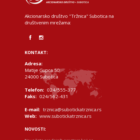
Akcionarsko društvo "Tržnica" Subotica na
društvenim mrežama:
KONTAKT:
Adresa:
Matije Gupca 50
24000 Subotica
Telefon:
024/555-377
Faks:
024/562-431
E-mail:
trznica@subotickatrznica.rs
Web:
www.subotickatrznica.rs
NOVOSTI: