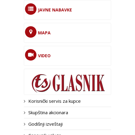
JAVNE NABAVKE
MAPA
VIDEO
Korisnički servis za kupce
Skupština akcionara
Godišnji izveštaji