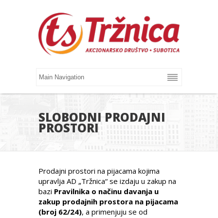
SLOBODNI PRODAJNI
PROSTORI
Prodajni prostori na pijacama kojima
upravlja AD „Tržnica“ se izdaju u zakup na
bazi
Pravilnika o načinu davanja u
zakup prodajnih prostora na pijacama
(broj 62/24)
, a primenjuju se od