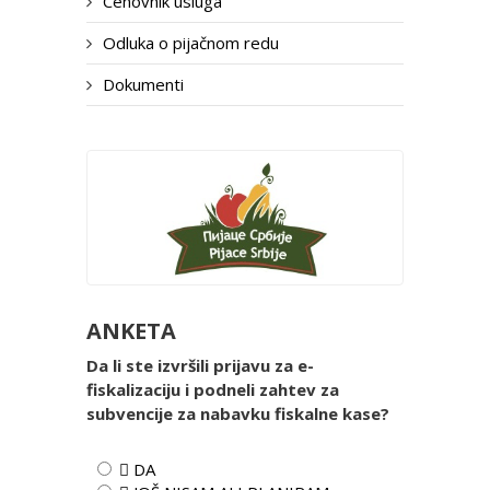
Cenovnik usluga
Odluka o pijačnom redu
Dokumenti
ANKETA
Da li ste izvršili prijavu za e-
fiskalizaciju i podneli zahtev za
subvencije za nabavku fiskalne kase?
 DA