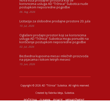
Nova lista prodajnih prostora koji se
korisnicima usluga AD “Tržnica” Subotica nude
postupkom neposredne pogodbe
06. Avg, 2026
Licitacija za slobodne prodajne prostore 20. jula
10. Jul, 2026
Oglašeni prodajni prostori koji se korisnicima
usluga AD “Tržnica” Subotica mogu ponuditi na
korišćenje postupkom neposredne pogodbe
02. Jul, 2026
Bezbedna kupovina mesa i mlečnih proizvoda
na pijacama i tokom letnjih meseci
15. Jun, 2026
Copyright © 2026 AD "Tržnica" Subotica.
All rights reserved.
Created by
Fabrika Ideja
, Subotica.
POČETNA
O NAMA
PIJACE
MENADŽMENT
PIJAČNI BAROMETAR
KONTAKT