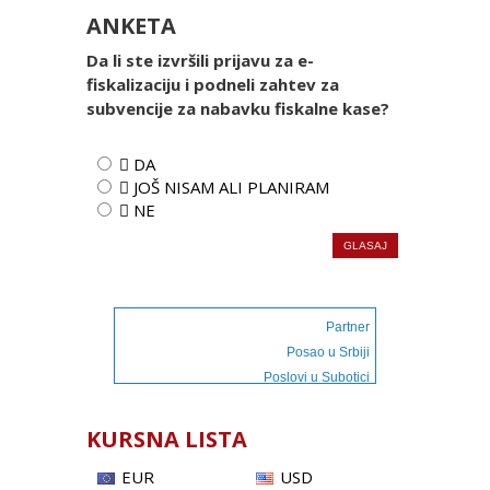
ANKETA
Da li ste izvršili prijavu za e-
fiskalizaciju i podneli zahtev za
subvencije za nabavku fiskalne kase?
 DA
 JOŠ NISAM ALI PLANIRAM
 NE
Partner
Posao u Srbiji
Poslovi u Subotici
KURSNA LISTA
EUR
USD