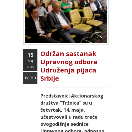
Održan sastanak
15
Upravnog odbora
MAJ
2015
Udruženja pijaca
Srbije
PODELI
Predstavnici Akcionarskog
društva “Tržnica” su u
četvrtak, 14. maja,
učestvovali u radu treće
ovogodišnje sednice
Upravnog odbora, odnosno