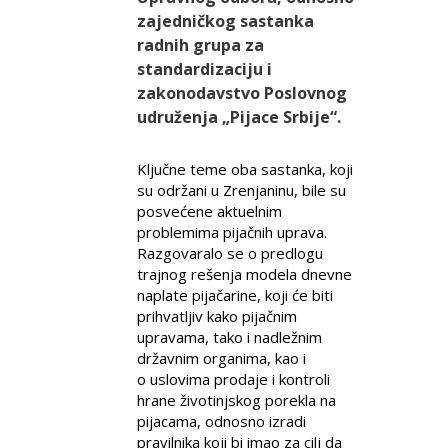
zajedničkog sastanka
radnih grupa za
standardizaciju i
zakonodavstvo Poslovnog
udruženja „Pijace Srbije“.
Ključne teme oba sastanka, koji
su održani u Zrenjaninu, bile su
posvećene aktuelnim
problemima pijačnih uprava.
Razgovaralo se o predlogu
trajnog rešenja modela dnevne
naplate pijačarine, koji će biti
prihvatljiv kako pijačnim
upravama, tako i nadležnim
državnim organima, kao i
o uslovima prodaje i kontroli
hrane životinjskog porekla na
pijacama, odnosno izradi
pravilnika koji bi imao za cilj da