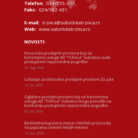
Telefon:
024/555-377
Faks:
024/562-431
E-mail:
trznica@subotickatrznica.rs
Web:
www.subotickatrznica.rs
NOVOSTI:
Nova lista prodajnih prostora koji se
korisnicima usluga AD “Tržnica” Subotica nude
postupkom neposredne pogodbe
06. Avg, 2026
Licitacija za slobodne prodajne prostore 20. jula
10. Jul, 2026
Oglašeni prodajni prostori koji se korisnicima
usluga AD “Tržnica” Subotica mogu ponuditi na
korišćenje postupkom neposredne pogodbe
02. Jul, 2026
Bezbedna kupovina mesa i mlečnih proizvoda
na pijacama i tokom letnjih meseci
15. Jun, 2026