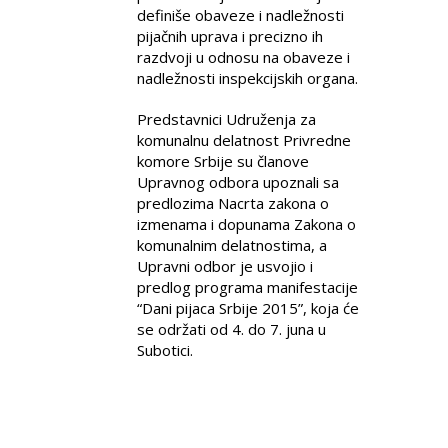
definiše obaveze i nadležnosti
pijačnih uprava i precizno ih
razdvoji u odnosu na obaveze i
nadležnosti inspekcijskih organa.
Predstavnici Udruženja za
komunalnu delatnost Privredne
komore Srbije su članove
Upravnog odbora upoznali sa
predlozima Nacrta zakona o
izmenama i dopunama Zakona o
komunalnim delatnostima, a
Upravni odbor je usvojio i
predlog programa manifestacije
“Dani pijaca Srbije 2015”, koja će
se održati od 4. do 7. juna u
Subotici.