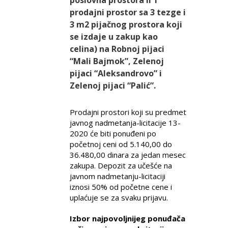
poslovna prostora ii 1
prodajni prostor sa 3 tezge i
3 m2 pijačnog prostora koji
se izdaje u zakup kao
celina) na Robnoj pijaci
“Mali Bajmok”, Zelenoj
pijaci “Aleksandrovo” i
Zelenoj pijaci “Palić”.
Prodajni prostori koji su predmet
javnog nadmetanja-licitacije 13-
2020 će biti ponuđeni po
početnoj ceni od 5.140,00 do
36.480,00 dinara za jedan mesec
zakupa. Depozit za učešće na
javnom nadmetanju-licitaciji
iznosi 50% od početne cene i
uplaćuje se za svaku prijavu.
Izbor najpovoljnijeg ponuđača