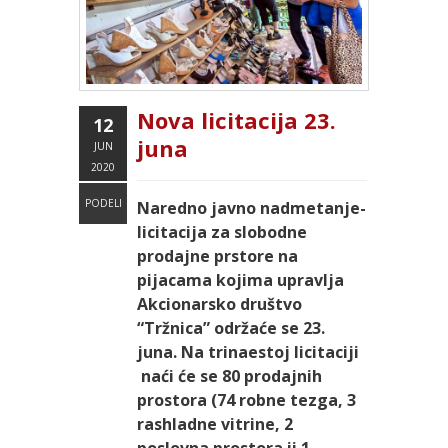
Nova licitacija 23.
12
juna
JUN
2020
PODELI
Naredno javno nadmetanje-
licitacija za slobodne
prodajne prstore na
pijacama kojima upravlja
Akcionarsko društvo
“Tržnica” održaće se 23.
juna. Na trinaestoj licitaciji
naći će se 80 prodajnih
prostora (74 robne tezga, 3
rashladne vitrine, 2