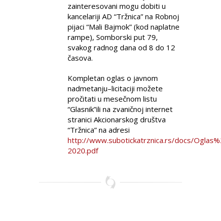
zainteresovani mogu dobiti u
kancelariji AD “Tržnica” na Robnoj
pijaci “Mali Bajmok” (kod naplatne
rampe), Somborski put 79,
svakog radnog dana od 8 do 12
časova.
Kompletan oglas o javnom
nadmetanju–licitaciji možete
pročitati u mesečnom listu
“Glasnik”ili na zvaničnoj internet
stranici Akcionarskog društva
“Tržnica” na adresi
http://www.subotickatrznica.rs/docs/Oglas
2020.pdf