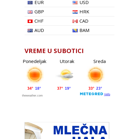
EUR
USD
GBP
HRK
CHF
CAD
AUD
BAM
VREME U SUBOTICI
Ponedeljak
Utorak
Sreda