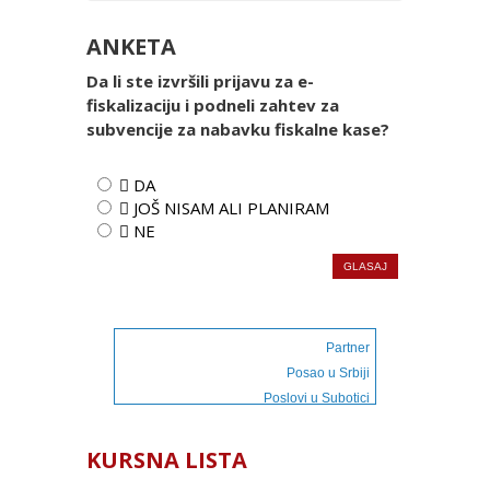
ANKETA
Da li ste izvršili prijavu za e-
fiskalizaciju i podneli zahtev za
subvencije za nabavku fiskalne kase?
 DA
 JOŠ NISAM ALI PLANIRAM
 NE
Partner
Posao u Srbiji
Poslovi u Subotici
KURSNA LISTA