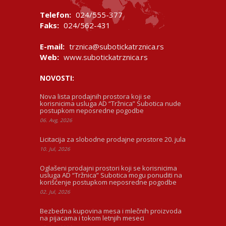
Telefon:
024/555-377
Faks:
024/562-431
E-mail:
trznica@subotickatrznica.rs
Web:
www.subotickatrznica.rs
NOVOSTI:
Nova lista prodajnih prostora koji se
korisnicima usluga AD “Tržnica” Subotica nude
postupkom neposredne pogodbe
06. Avg, 2026
Licitacija za slobodne prodajne prostore 20. jula
10. Jul, 2026
Oglašeni prodajni prostori koji se korisnicima
usluga AD “Tržnica” Subotica mogu ponuditi na
korišćenje postupkom neposredne pogodbe
02. Jul, 2026
Bezbedna kupovina mesa i mlečnih proizvoda
na pijacama i tokom letnjih meseci