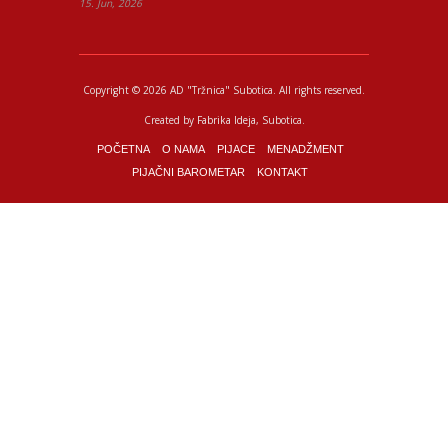
15. Jun, 2026
Copyright © 2026 AD "Tržnica" Subotica.
All rights reserved.
Created by
Fabrika Ideja
, Subotica.
POČETNA
O NAMA
PIJACE
MENADŽMENT
PIJAČNI BAROMETAR
KONTAKT