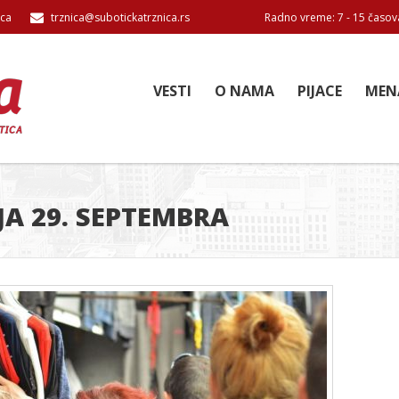
ica
trznica@subotickatrznica.rs
Radno vreme: 7 - 15 časov
VESTI
O NAMA
PIJACE
MEN
JA 29. SEPTEMBRA