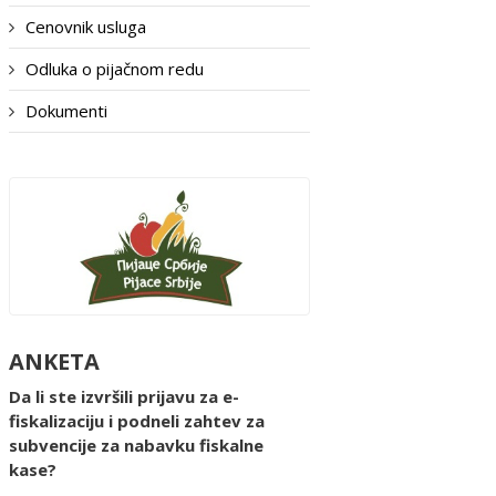
Cenovnik usluga
Odluka o pijačnom redu
Dokumenti
ANKETA
Da li ste izvršili prijavu za e-
fiskalizaciju i podneli zahtev za
subvencije za nabavku fiskalne
kase?