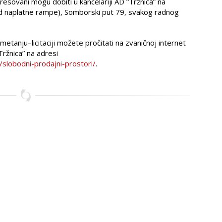
esovani mogu dobiti u kancelariji AD “Tržnica” na
kod naplatne rampe), Somborski put 79, svakog radnog
tanju–licitaciji možete pročitati na zvaničnoj internet
Tržnica” na adresi
/slobodni-prodajni-prostori/
.