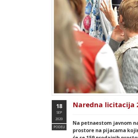
Naredna licitacija
18
SEP
2020
Na petnaestom javnom nad
PODELI
prostore na pijacama koji
će se 159 prodajnih prostor