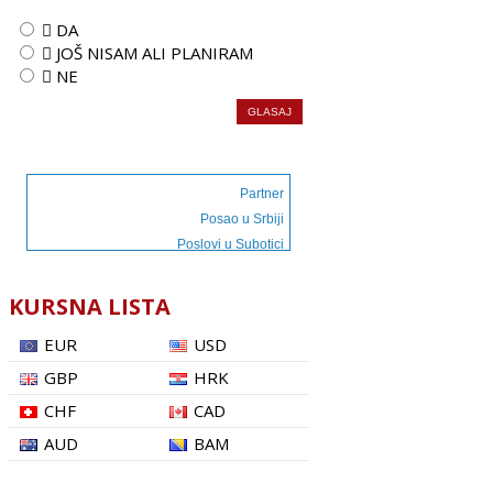
 DA
 JOŠ NISAM ALI PLANIRAM
 NE
Partner
Posao u Srbiji
Poslovi u Subotici
KURSNA LISTA
EUR
USD
GBP
HRK
CHF
CAD
AUD
BAM