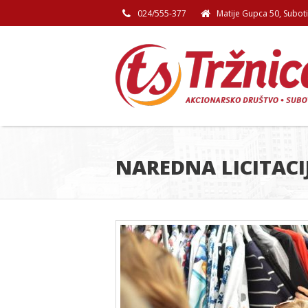
024/555-377
Matije Gupca 50, Subot
NAREDNA LICITACI