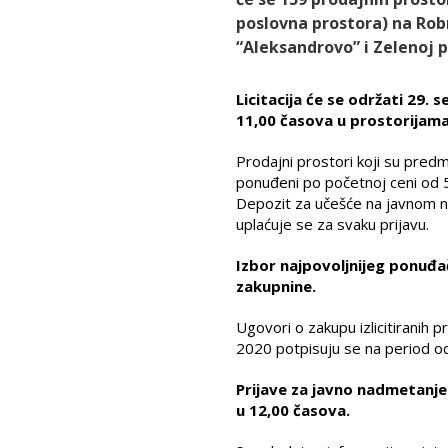
poslovna prostora) na Robn
“Aleksandrovo” i Zelenoj pi
Licitacija će se održati 29
11,00 časova u prostorijama
Prodajni prostori koji su predm
ponuđeni po početnoj ceni od 
Depozit za učešće na javnom na
uplaćuje se za svaku prijavu.
Izbor najpovoljnijeg ponuđa
zakupnine.
Ugovori o zakupu izlicitiranih 
2020 potpisuju se na period od
Prijave za javno nadmetanje-
u 12,00 časova.