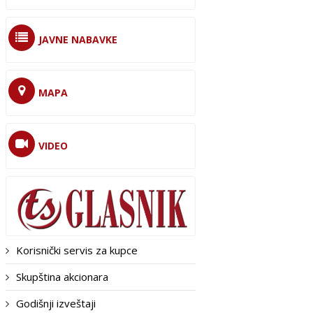
JAVNE NABAVKE
MAPA
VIDEO
Korisnički servis za kupce
Skupština akcionara
Godišnji izveštaji