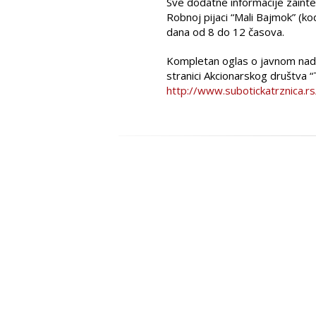
Sve dodatne informacije zainter
Robnoj pijaci “Mali Bajmok” (
dana od 8 do 12 časova.
Kompletan oglas o javnom nadme
stranici Akcionarskog društva “
http://www.subotickatrznica.rs