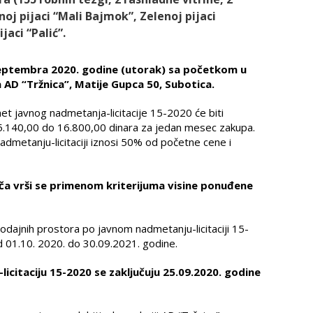
oj pijaci “Mali Bajmok”, Zelenoj pijaci
jaci “Palić”.
. septembra 2020. godine (utorak) sa početkom u
 AD “Tržnica”, Matije Gupca 50, Subotica.
et javnog nadmetanja-licitacije 15-2020 će biti
5.140,00 do 16.800,00 dinara za jedan mesec zakupa.
dmetanju-licitaciji iznosi 50% od početne cene i
ča vrši se primenom kriterijuma visine ponuđene
prodajnih prostora po javnom nadmetanju-licitaciji 15-
 01.10. 2020. do 30.09.2021. godine.
licitaciju 15-2020 se zaključuju 25.09.2020. godine