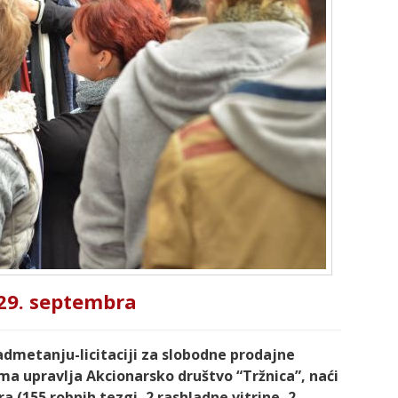
 29. septembra
metanju-licitaciji za slobodne prodajne
ma upravlja Akcionarsko društvo “Tržnica”, naći
a (155 robnih tezgi, 2 rashladne vitrine, 2